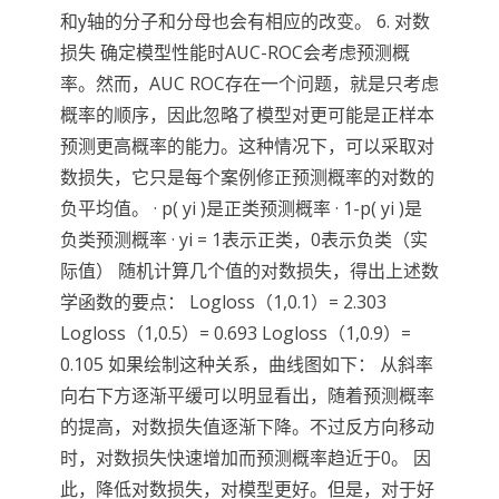
和y轴的分子和分母也会有相应的改变。 6. 对数
损失 确定模型性能时AUC-ROC会考虑预测概
率。然而，AUC ROC存在一个问题，就是只考虑
概率的顺序，因此忽略了模型对更可能是正样本
预测更高概率的能力。这种情况下，可以采取对
数损失，它只是每个案例修正预测概率的对数的
负平均值。 · p( yi )是正类预测概率 · 1-p( yi )是
负类预测概率 · yi = 1表示正类，0表示负类（实
际值） 随机计算几个值的对数损失，得出上述数
学函数的要点： Logloss（1,0.1）= 2.303
Logloss（1,0.5）= 0.693 Logloss（1,0.9）=
0.105 如果绘制这种关系，曲线图如下： 从斜率
向右下方逐渐平缓可以明显看出，随着预测概率
的提高，对数损失值逐渐下降。不过反方向移动
时，对数损失快速增加而预测概率趋近于0。 因
此，降低对数损失，对模型更好。但是，对于好