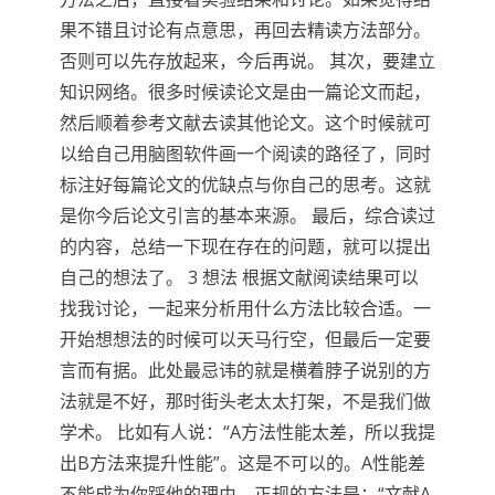
果不错且讨论有点意思，再回去精读方法部分。
否则可以先存放起来，今后再说。 其次，要建立
知识网络。很多时候读论文是由一篇论文而起，
然后顺着参考文献去读其他论文。这个时候就可
以给自己用脑图软件画一个阅读的路径了，同时
标注好每篇论文的优缺点与你自己的思考。这就
是你今后论文引言的基本来源。 最后，综合读过
的内容，总结一下现在存在的问题，就可以提出
自己的想法了。 3 想法 根据文献阅读结果可以
找我讨论，一起来分析用什么方法比较合适。一
开始想想法的时候可以天马行空，但最后一定要
言而有据。此处最忌讳的就是横着脖子说别的方
法就是不好，那时街头老太太打架，不是我们做
学术。 比如有人说：“A方法性能太差，所以我提
出B方法来提升性能”。这是不可以的。A性能差
不能成为你踩他的理由。正规的方法是：“文献A