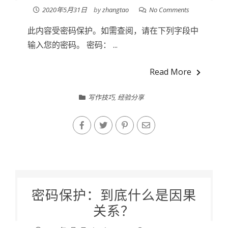
2020年5月31日
by
zhangtao
No Comments
此内容受密码保护。如需查阅，请在下列字段中
输入您的密码。 密码： ...
Read More
写作技巧
,
经验分享
密码保护：到底什么是因果
关系？