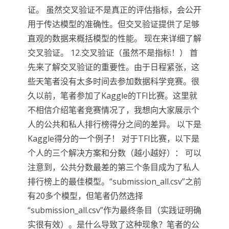
证。 虽然交叉验证不是真正的评估指标，会公开
用于传达模型的准确性。但交叉验证提供了足够
直观的数据来概括模型的性能。 现在来详细了解
交叉验证。 12.交叉验证（虽然不是指标！） 首
先来了解交叉验证的重要性。由于日程紧张，这
些天笔者没有太多时间去参加数据科学竞赛。很
久以前，笔者参加了Kaggle的TFI比赛。这里就
不相信介绍笔者竞赛情况了，我想向大家展示个
人的公共和私人排行榜得分之间的差异。 以下是
Kaggle得分的一个例子！ 对于TFI比赛，以下是
个人的三个解决方案和分数（越小越好）： 可以
注意到，公共分数最差的第三个条目成为了私人
排行榜上的最佳模型。“submission_all.csv”之前
有20多个模型，但笔者仍然选择
“submission_all.csv”作为最终条目（实践证明确
实很有效）。是什么导致了这种现象？笔者的公