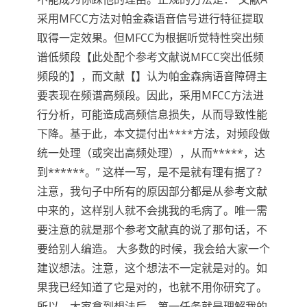
采用MFCC方法对帕金森语音信号进行特征提取
取得一定效果。但MFCC为根据听觉特性突出频
谱低频段【此处配个参考文献说MFCC突出低频
频段的】，而文献【】认为帕金森病语音障碍主
要表现在频谱高频段。因此，采用MFCC方法进
行分析，可能造成高频信息损失，从而导致性能
下降。基于此，本文提付出****方法，对频段做
统一处理（或突出高频处理），从而*****，达
到******。” 这样一写，是不是就有理有据了？
注意，我句子中所有的原因部分都是从参考文献
中来的，这样别人就不会挑我的毛病了。唯一需
要注意的就是那个参考文献真的说了那句话，不
要给别人编造。 大多数的时候，我会给大家一个
建议想法。注意，这个想法不一定就是对的。如
果我已经知道了它是对的，也就不用你研究了。
所以，大家拿到想法后，第一任务就是理解我的