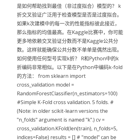
是如何帮助找到最佳（非过度拟合）模型的？ k
折交叉验证广泛用于检查模型是否是过度拟合。
如果k次建模中的每一次的性能指标彼此接近，
那么指标的均值最高。在Kaggle比赛中，你可能
更多地依赖交叉验证分数而不是Kaggle公共分
数。这样就能确保公共分数不单单是偶然出现。
如何使用任何型号实现k折？ R和Python中的k
折编码非常相似。以下是在Python中编码k-fold
的方法： from sklearn import
cross_validation model =
RandomForestClassifier(n_estimators=100)
#Simple K-Fold cross validation. 5 folds. #
(Note: in older scikit-learn versions the
"n_folds" argument is named "k".) cv =
cross_validation.KFold(len(train), n_folds=5,
indices=False) results = [] # "model" can be