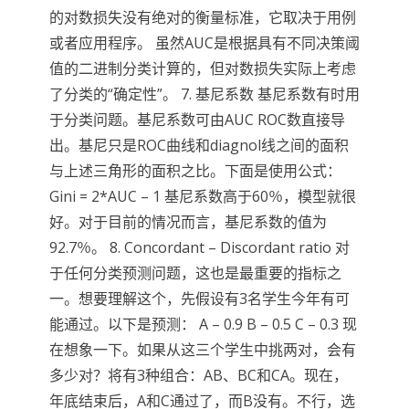
的对数损失没有绝对的衡量标准，它取决于用例
或者应用程序。 虽然AUC是根据具有不同决策阈
值的二进制分类计算的，但对数损失实际上考虑
了分类的“确定性”。 7. 基尼系数 基尼系数有时用
于分类问题。基尼系数可由AUC ROC数直接导
出。基尼只是ROC曲线和diagnol线之间的面积
与上述三角形的面积之比。下面是使用公式：
Gini = 2*AUC – 1 基尼系数高于60％，模型就很
好。对于目前的情况而言，基尼系数的值为
92.7％。 8. Concordant – Discordant ratio 对
于任何分类预测问题，这也是最重要的指标之
一。想要理解这个，先假设有3名学生今年有可
能通过。以下是预测： A – 0.9 B – 0.5 C – 0.3 现
在想象一下。如果从这三个学生中挑两对，会有
多少对？将有3种组合：AB、BC和CA。现在，
年底结束后，A和C通过了，而B没有。不行，选