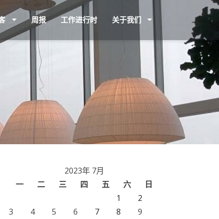
客
周报
工作进行时
关于我们
2023年 7月
一
二
三
四
五
六
日
1
2
3
4
5
6
7
8
9