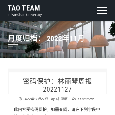
Skip
TAO TEAM
to
in YanShan University
content
月度归档：
2022年11月
密码保护：林丽琴周报
20221127
2022年11月27日
by
林, 丽琴
1 Comment
此内容受密码保护。如需查阅，请在下列字段中