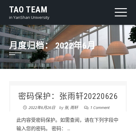
Skip
TAO TEAM
to
in YanShan University
content
月度归档：
2022年6月
密码保护：张雨轩20220626
2022年6月26日
by
张, 雨轩
1 Comment
此内容受密码保护。如需查阅，请在下列字段中
输入您的密码。 密码： ...