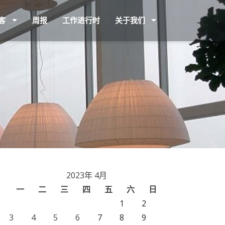
客
周报
工作进行时
关于我们
2023年 4月
一
二
三
四
五
六
日
1
2
3
4
5
6
7
8
9