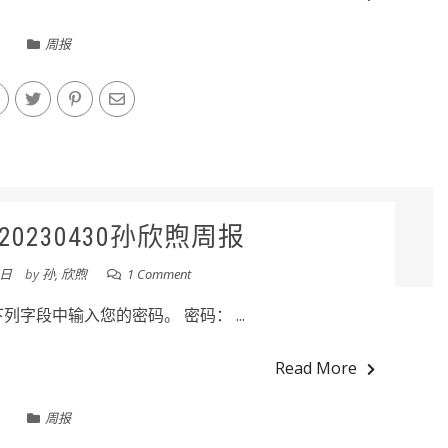
周报
0230430孙欣煦周报
0日
by
孙, 欣煦
1 Comment
字段中输入您的密码。 密码： ...
Read More
周报