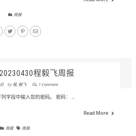
周报
0230430程毅飞周报
0日
by
程, 毅飞
1 Comment
字段中输入您的密码。 密码： ...
Read More
周报
周报