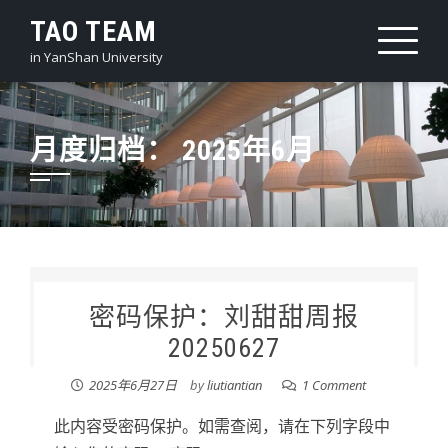
Skip
TAO TEAM
to
in YanShan University
content
月度归档：
2025年6月
密码保护：刘甜甜周报
20250627
2025年6月27日
by
liutiantian
1 Comment
此内容受密码保护。如需查阅，请在下列字段中