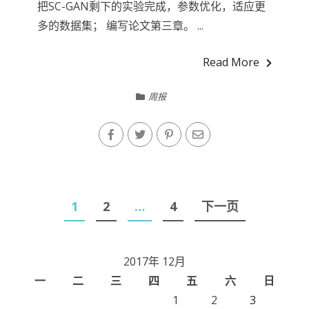
把SC-GAN剩下的实验完成，参数优化，适应更
多的数据集； 编写论文第三章。 ...
Read More
周报
文
1
2
…
4
下一页
章
导
2017年 12月
航
一
二
三
四
五
六
日
1
2
3