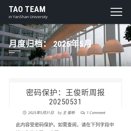
Skip
TAO TEAM
to
in YanShan University
content
月度归档：
2025年5月
密码保护：王俊昕周报
20250531
2025年5月31日
by
王 俊昕
1 Comment
此内容受密码保护。如需查阅，请在下列字段中