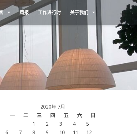
客
周报
工作进行时
关于我们
2020年 7月
一
二
三
四
五
六
日
1
2
3
4
5
6
7
8
9
10
11
12