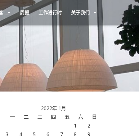
客
周报
工作进行时
关于我们
2022年 1月
一
二
三
四
五
六
日
1
2
3
4
5
6
7
8
9