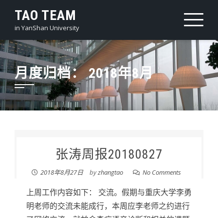
Skip
TAO TEAM
to
in YanShan University
content
月度归档：
2018年8月
张涛周报20180827
2018年8月27日
by
zhangtao
No Comments
上周工作内容如下： 交流。假期与重庆大学李勇
明老师的交流未能成行，本周应李老师之约进行