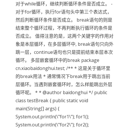
对于while循环，继续判断循环条件是否成立。 -
对于for循环，执行for语句头中第三个表达式，
然后判断循环条件是否成立。 break语句的则是
结束整个循环过程，不再判断执行循环的条件是
否成立。 值得注意的是，这两个关键字的作用对
象是本层循环，在多层循环中, break语句只向外
跳一层，continue语句也只是提前结束本层本次
循环。 多层嵌套循环中的break package
cn.xiaobaidonghui.test; /** * 这是关于循环里
的break用法 * 通常情况下break用于跳出当前
层循环。当遇到嵌套循环时，怎么样能跳出外层
循环呢。 * * @author baidonghui */ public
class testBreak { public static void
main(String[] args) {
System.out.println(\"for1\"); for1();
System.out.println(\"for2\"); for2();