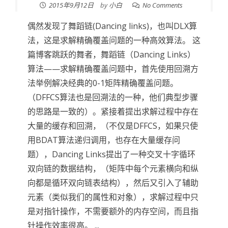
2015年9月12日
by
小白
No Comments
偶然发现了舞蹈链(Dancing links)，也叫DLX算
法，这是求解精确覆盖问题的一种高效算法。 这
篇博客跳跃的舞者，舞蹈链（Dancing Links）
算法——求解精确覆盖问题中，首先使用回溯方
法举例解决经典的0-1矩阵精确覆盖问题。
（DFFCS算法也是回溯法的一种，他们典型步骤
的思路是一致的）。紧接着提出求解过程中存在
大量的缓存和回溯，（不仅是DFFCS，如果只使
用BDAT算法递归调用，也存在大量缓存问
题），Dancing Links提出了一种交叉十字循环
双向链的数据结构，（矩阵中每个元素横向和纵
向都是循环双向链表结构），然后又引入了辅助
元素（类似我们的属性和对象），求解过程中只
是对指针操作，不需要额外的内存空间，而且指
针操作效率很高。 ...