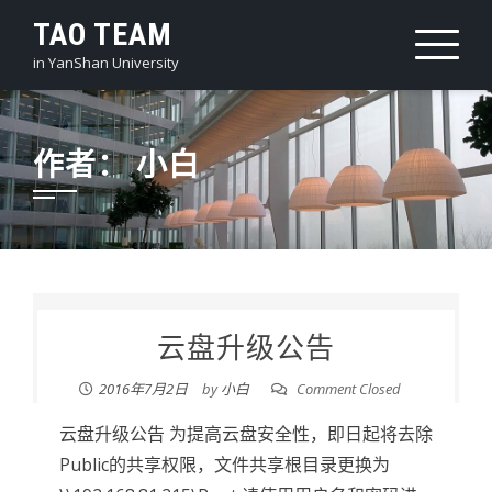
Skip
TAO TEAM
to
in YanShan University
content
作者：
小白
云盘升级公告
2016年7月2日
by
小白
Comment Closed
云盘升级公告 为提高云盘安全性，即日起将去除
Public的共享权限，文件共享根目录更换为