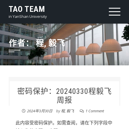
Skip
TAO TEAM
to
in YanShan University
content
作者：
程, 毅飞
密码保护：20240330程毅飞
周报
2024年3月30日
by
程, 毅飞
1 Comment
此内容受密码保护。如需查阅，请在下列字段中