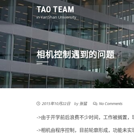
Skip
TAO TEAM
to
in YanShan University
content
相机控制遇到的问题
2015年10月22日
by
张猛
No Comments
->由于开学前后浪费不少时间，工作被搁置，
->相机由程序控制，目前轮廓形成，功能未实