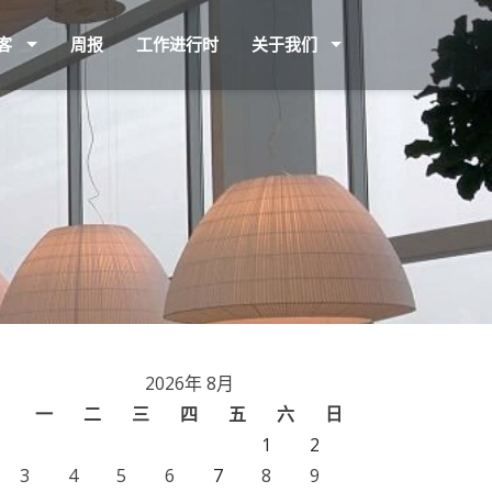
客
周报
工作进行时
关于我们
2026年 8月
一
二
三
四
五
六
日
1
2
3
4
5
6
7
8
9