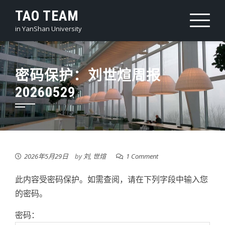
Skip
TAO TEAM
to
in YanShan University
content
密码保护：刘世煊周报
20260529
2026年5月29日
by
刘, 世煊
1 Comment
此内容受密码保护。如需查阅，请在下列字段中输入您
的密码。
密码：