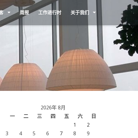
客
周报
工作进行时
关于我们
2026年 8月
一
二
三
四
五
六
日
1
2
3
4
5
6
7
8
9