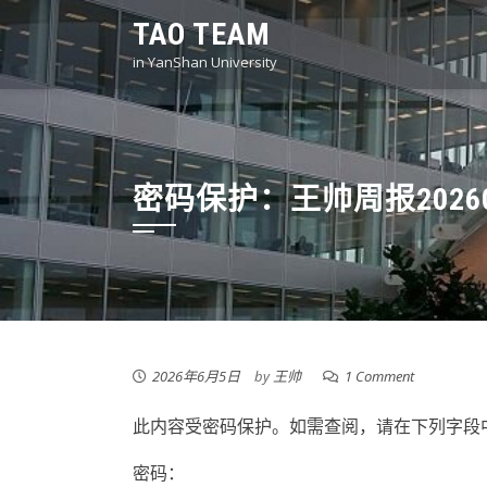
Skip
TAO TEAM
to
in YanShan University
content
密码保护：王帅周报20260
2026年6月5日
by
王帅
1 Comment
此内容受密码保护。如需查阅，请在下列字段
密码：