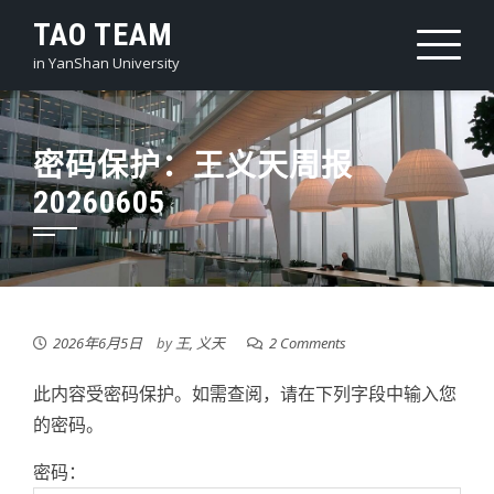
Skip
TAO TEAM
to
in YanShan University
content
密码保护：王义天周报
20260605
2026年6月5日
by
王, 义天
2 Comments
此内容受密码保护。如需查阅，请在下列字段中输入您
的密码。
密码：