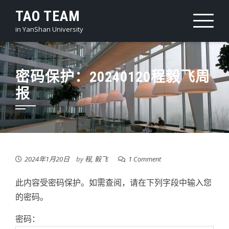
Skip
TAO TEAM
to
in YanShan University
content
密码保护：20240120程毅飞周
报
2024年1月20日
by
程, 毅飞
1 Comment
此内容受密码保护。如需查阅，请在下列字段中输入您
的密码。
密码：